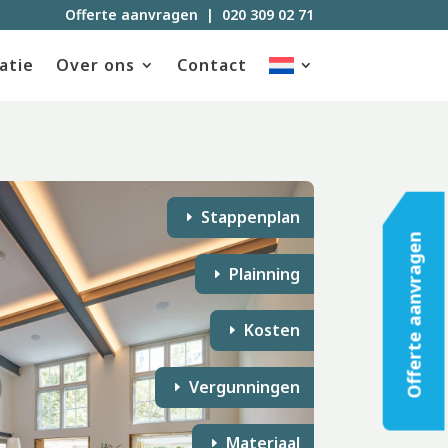
Offerte aanvragen
|
020 309 02 71
atie
Over ons
Contact
Stappenplan
Offerte aanvragen
Plainning
Kosten
Vergunningen
Materiaal