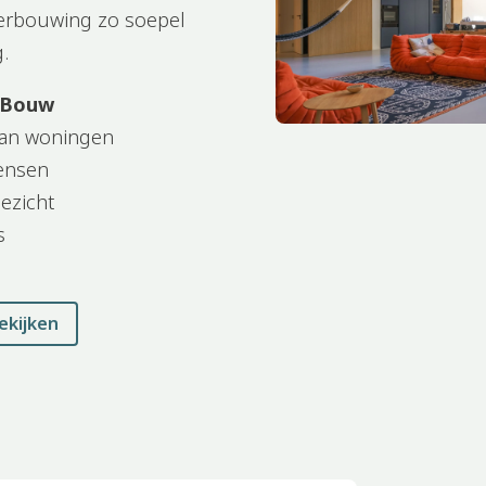
verbouwing zo soepel
g.
e Bouw
van woningen
mensen
ezicht
s
ekijken