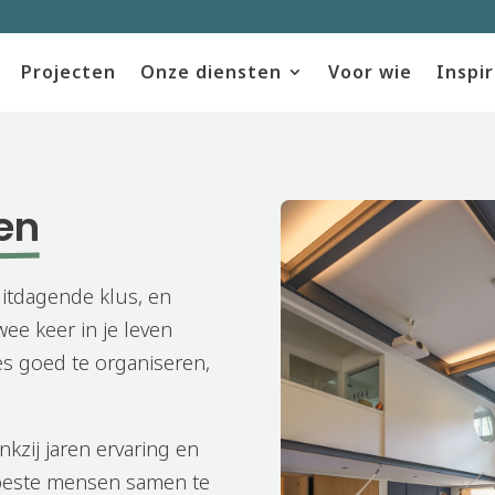
Projecten
Onze diensten
Voor wie
Inspir
en
itdagende klus, en
wee keer in je leven
les goed te organiseren,
kzij jaren ervaring en
 beste mensen samen te