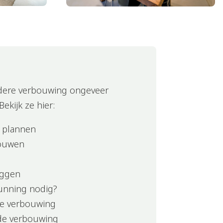
edere verbouwing ongeveer
ekijk ze hier:
n plannen
bouwen
eggen
gunning nodig?
 de verbouwing
 de verbouwing