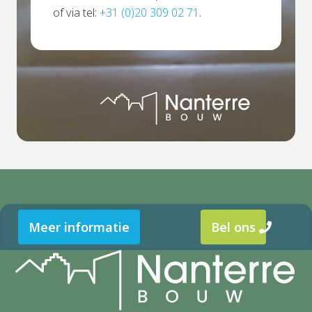
of via tel:
+31 (0)20 309 02 71
.
Meer informatie
Bel ons