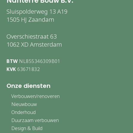
Nanterre Bouw B.V.
Sluispolderweg 13 A19
1505 HJ Zaandam
Overschiestraat 63
1062 XD Amsterdam
BTW
NL855346309B01
KVK
63671832
Onze diensten
Verbouwen/renoveren
Nieuwbouw
Onderhoud
Duurzaam verbouwen
Design & Build