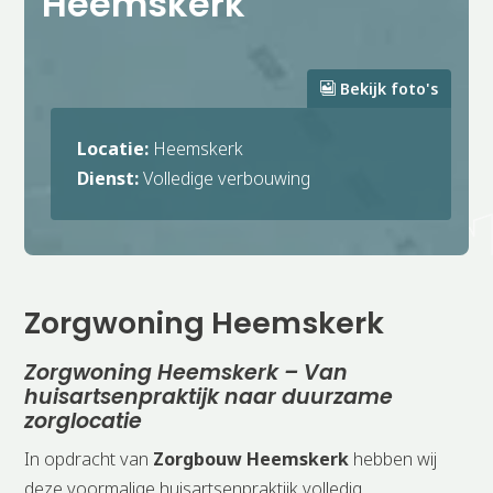
Heemskerk
Bekijk foto's
Locatie:
Heemskerk
Dienst:
Volledige verbouwing
Zorgwoning Heemskerk
Zorgwoning Heemskerk – Van
huisartsenpraktijk naar duurzame
zorglocatie
In opdracht van
Zorgbouw Heemskerk
hebben wij
deze voormalige huisartsenpraktijk volledig